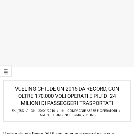
VUELING CHIUDE UN 2015 DA RECORD, CON
OLTRE 170.000 VOLI OPERATI E PIU’ DI 24
MILIONI DI PASSEGGERI TRASPORTATI
BY:
JT8D
ON:
20/01/2016
IN:
COMPAGNIE AEREE E OPERATORI
TAGGED:
FIUMICINO
,
ROMA
,
VUELING
Vueling chiude l’anno 2015 con un nuovo record nelle sue