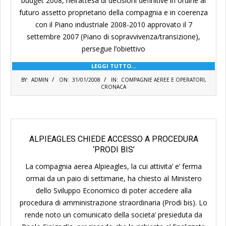
budget 2008, nell’attesa di decisioni definitive in ordine al
futuro assetto proprietario della compagnia e in coerenza
con il Piano industriale 2008-2010 approvato il 7
settembre 2007 (Piano di sopravvivenza/transizione),
persegue l’obiettivo
LEGGI TUTTO…
2008-
BY:
ADMIN
ON:
31/01/2008
IN:
COMPAGNIE AEREE E OPERATORI
,
01-
CRONACA
31
ALPIEAGLES CHIEDE ACCESSO A PROCEDURA
‘PRODI BIS’
La compagnia aerea Alpieagles, la cui attivita’ e’ ferma
ormai da un paio di settimane, ha chiesto al Ministero
dello Sviluppo Economico di poter accedere alla
procedura di amministrazione straordinaria (Prodi bis). Lo
rende noto un comunicato della societa’ presieduta da