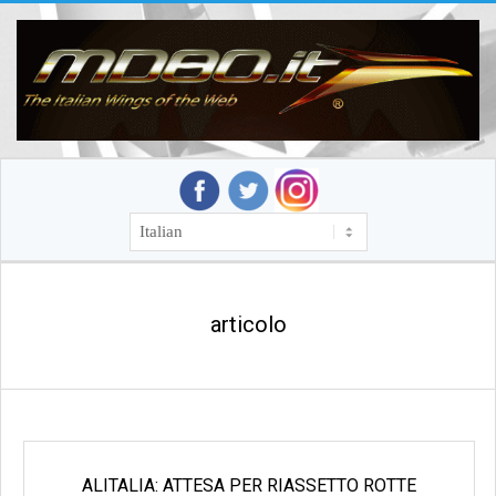
Skip
to
content
MD80.IT
SECONDARY
NAVIGATION
MENU
articolo
ALITALIA: ATTESA PER RIASSETTO ROTTE