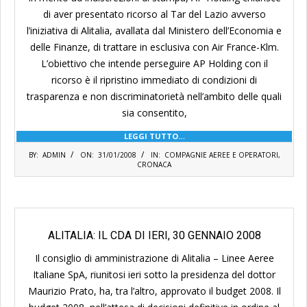
di aver presentato ricorso al Tar del Lazio avverso
l’iniziativa di Alitalia, avallata dal Ministero dell’Economia e
delle Finanze, di trattare in esclusiva con Air France-Klm.
L’obiettivo che intende perseguire AP Holding con il
ricorso è il ripristino immediato di condizioni di
trasparenza e non discriminatorietà nell’ambito delle quali
sia consentito,
LEGGI TUTTO…
2008-
BY:
ADMIN
ON:
31/01/2008
IN:
COMPAGNIE AEREE E OPERATORI
,
01-
CRONACA
31
ALITALIA: IL CDA DI IERI, 30 GENNAIO 2008
Il consiglio di amministrazione di Alitalia – Linee Aeree
Italiane SpA, riunitosi ieri sotto la presidenza del dottor
Maurizio Prato, ha, tra l’altro, approvato il budget 2008. Il