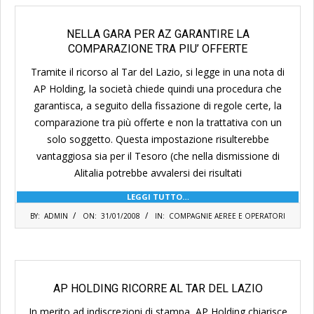
NELLA GARA PER AZ GARANTIRE LA
COMPARAZIONE TRA PIU’ OFFERTE
Tramite il ricorso al Tar del Lazio, si legge in una nota di
AP Holding, la società chiede quindi una procedura che
garantisca, a seguito della fissazione di regole certe, la
comparazione tra più offerte e non la trattativa con un
solo soggetto. Questa impostazione risulterebbe
vantaggiosa sia per il Tesoro (che nella dismissione di
Alitalia potrebbe avvalersi dei risultati
LEGGI TUTTO…
2008-
BY:
ADMIN
ON:
31/01/2008
IN:
COMPAGNIE AEREE E OPERATORI
01-
31
AP HOLDING RICORRE AL TAR DEL LAZIO
In merito ad indiscrezioni di stampa, AP Holding chiarisce