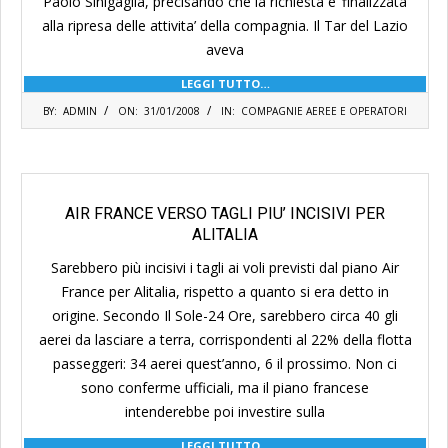
Paolo Sinigaglia, precisando che la richiesta e’ finalizzata
alla ripresa delle attivita’ della compagnia. Il Tar del Lazio
aveva
LEGGI TUTTO…
2008-
BY:
ADMIN
ON:
31/01/2008
IN:
COMPAGNIE AEREE E OPERATORI
01-
31
AIR FRANCE VERSO TAGLI PIU’ INCISIVI PER
ALITALIA
Sarebbero più incisivi i tagli ai voli previsti dal piano Air
France per Alitalia, rispetto a quanto si era detto in
origine. Secondo Il Sole-24 Ore, sarebbero circa 40 gli
aerei da lasciare a terra, corrispondenti al 22% della flotta
passeggeri: 34 aerei quest’anno, 6 il prossimo. Non ci
sono conferme ufficiali, ma il piano francese
intenderebbe poi investire sulla
LEGGI TUTTO…