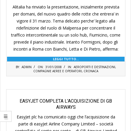
Alitalia ha rinviato la presentazione, inizialmente prevista
per domani, del nuovo quadro delle rotte che entrera’ in
vigore il 31 marzo. Tema delicato perche’ legato alla
ridefinizione del ruolo di Malpensa per concentrare il
traffico intercontinentale su un solo hub, Fiumicino, come
prevede il piano industriale. Intanto Formigoni, dopo gli
incontri a Roma con Bianchi, Letta e Di Pietro, afferma:
LEGGI TUTTO…
2008-
BY:
ADMIN
ON:
31/01/2008
IN:
AEROPORTI E DESTINAZIONI
,
01-
COMPAGNIE AEREE E OPERATORI
,
CRONACA
31
EASYJET COMPLETA L’ACQUISIZIONE DI GB
AIRWAYS
EasyJet plc ha comunicato oggi che l’acquisizione da
parte di easyJet Airline Company Limited – società
controllata al cento per cento – di GB Airways Limited