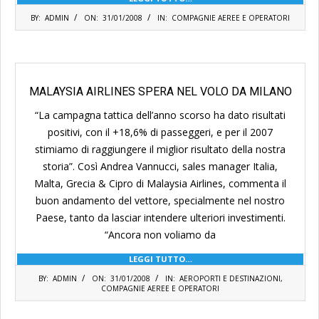
2008-
BY:
ADMIN
ON:
31/01/2008
IN:
COMPAGNIE AEREE E OPERATORI
01-
31
MALAYSIA AIRLINES SPERA NEL VOLO DA MILANO
“La campagna tattica dell’anno scorso ha dato risultati
positivi, con il +18,6% di passeggeri, e per il 2007
stimiamo di raggiungere il miglior risultato della nostra
storia”. Così Andrea Vannucci, sales manager Italia,
Malta, Grecia & Cipro di Malaysia Airlines, commenta il
buon andamento del vettore, specialmente nel nostro
Paese, tanto da lasciar intendere ulteriori investimenti.
“Ancora non voliamo da
LEGGI TUTTO…
2008-
BY:
ADMIN
ON:
31/01/2008
IN:
AEROPORTI E DESTINAZIONI
,
01-
COMPAGNIE AEREE E OPERATORI
31