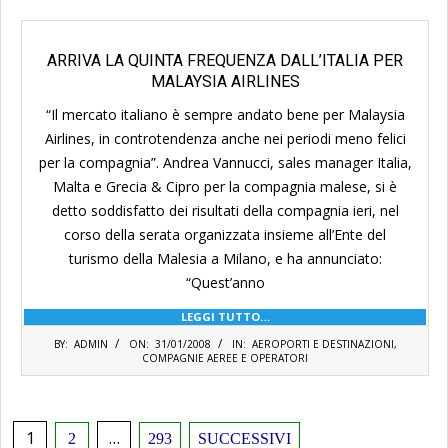
ARRIVA LA QUINTA FREQUENZA DALL’ITALIA PER
MALAYSIA AIRLINES
“Il mercato italiano è sempre andato bene per Malaysia
Airlines, in controtendenza anche nei periodi meno felici
per la compagnia”. Andrea Vannucci, sales manager Italia,
Malta e Grecia & Cipro per la compagnia malese, si è
detto soddisfatto dei risultati della compagnia ieri, nel
corso della serata organizzata insieme all’Ente del
turismo della Malesia a Milano, e ha annunciato:
“Quest’anno
LEGGI TUTTO…
2008-
BY:
ADMIN
ON:
31/01/2008
IN:
AEROPORTI E DESTINAZIONI
,
01-
COMPAGNIE AEREE E OPERATORI
31
Paginazione
1
…
2
293
SUCCESSIVI