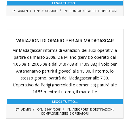
LEGGI TUTTO…
2008-
BY:
ADMIN
ON:
31/01/2008
IN:
COMPAGNIE AEREE E OPERATORI
01-
31
VARIAZIONI DI ORARIO PER AIR MADAGASCAR
Air Madagascar informa di variazioni dei suoi operativi a
partire da marzo 2008. Da Milano (servizio operato dal
1.05.08 al 29.05.08 e dal 31.07.08 al 11.09.08.) il volo per
Antananarivo partirà il giovedì alle 18.30, il ritorno, lo
stesso giorno, partirà dal Madagascar alle 7.30.
L’operativo da Parigi (mercoledì e domenica) partirà alle
16.55 mentre il ritorno, il martedì e
LEGGI TUTTO…
2008-
BY:
ADMIN
ON:
31/01/2008
IN:
AEROPORTI E DESTINAZIONI
,
01-
COMPAGNIE AEREE E OPERATORI
31