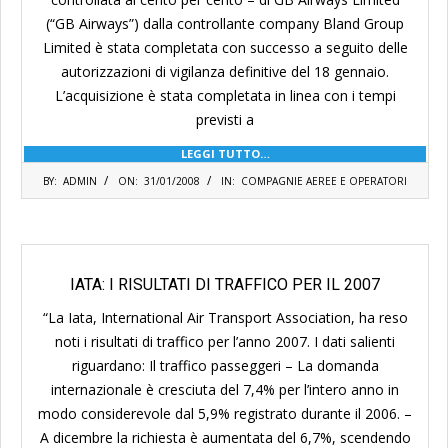
(“GB Airways”) dalla controllante company Bland Group
Limited è stata completata con successo a seguito delle
autorizzazioni di vigilanza definitive del 18 gennaio.
L’acquisizione è stata completata in linea con i tempi
previsti a
LEGGI TUTTO…
2008-
BY:
ADMIN
ON:
31/01/2008
IN:
COMPAGNIE AEREE E OPERATORI
01-
31
IATA: I RISULTATI DI TRAFFICO PER IL 2007
“La Iata, International Air Transport Association, ha reso
noti i risultati di traffico per l’anno 2007. I dati salienti
riguardano: Il traffico passeggeri – La domanda
internazionale è cresciuta del 7,4% per l’intero anno in
modo considerevole dal 5,9% registrato durante il 2006. –
A dicembre la richiesta è aumentata del 6,7%, scendendo