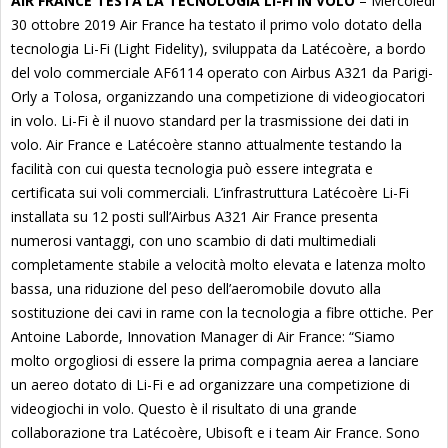
AIR FRANCE TESTA LA TECNOLOGIA LI-FI IN VOLO
– Mercoledì
30 ottobre 2019 Air France ha testato il primo volo dotato della
tecnologia Li-Fi (Light Fidelity), sviluppata da Latécoère, a bordo
del volo commerciale AF6114 operato con Airbus A321 da Parigi-
Orly a Tolosa, organizzando una competizione di videogiocatori
in volo. Li-Fi è il nuovo standard per la trasmissione dei dati in
volo. Air France e Latécoère stanno attualmente testando la
facilità con cui questa tecnologia può essere integrata e
certificata sui voli commerciali. L’infrastruttura Latécoère Li-Fi
installata su 12 posti sull’Airbus A321 Air France presenta
numerosi vantaggi, con uno scambio di dati multimediali
completamente stabile a velocità molto elevata e latenza molto
bassa, una riduzione del peso dell’aeromobile dovuto alla
sostituzione dei cavi in rame con la tecnologia a fibre ottiche. Per
Antoine Laborde, Innovation Manager di Air France: “Siamo
molto orgogliosi di essere la prima compagnia aerea a lanciare
un aereo dotato di Li-Fi e ad organizzare una competizione di
videogiochi in volo. Questo è il risultato di una grande
collaborazione tra Latécoère, Ubisoft e i team Air France. Sono