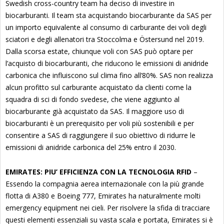
Swedish cross-country team ha deciso di investire in
biocarburanti. Il team sta acquistando biocarburante da SAS per
un importo equivalente al consumo di carburante dei voli degli
sciatori e degli allenatori tra Stoccolma e Östersund nel 2019.
Dalla scorsa estate, chiunque voli con SAS può optare per
l’acquisto di biocarburanti, che riducono le emissioni di anidride
carbonica che influiscono sul clima fino all’80%. SAS non realizza
alcun profitto sul carburante acquistato da clienti come la
squadra di sci di fondo svedese, che viene aggiunto al
biocarburante già acquistato da SAS. Il maggiore uso di
biocarburanti è un prerequisito per voli più sostenibili e per
consentire a SAS di raggiungere il suo obiettivo di ridurre le
emissioni di anidride carbonica del 25% entro il 2030.
EMIRATES: PIU’ EFFICIENZA CON LA TECNOLOGIA RFID
–
Essendo la compagnia aerea internazionale con la più grande
flotta di A380 e Boeing 777, Emirates ha naturalmente molti
emergency equipment nei cieli. Per risolvere la sfida di tracciare
questi elementi essenziali su vasta scala e portata, Emirates si è