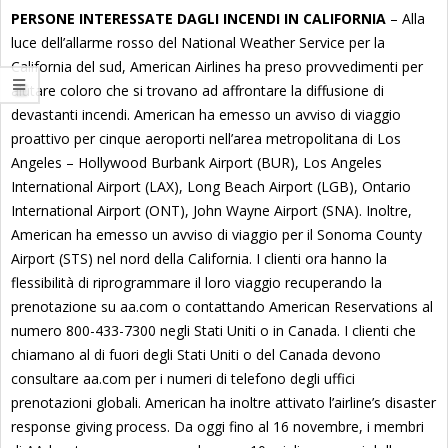
PERSONE INTERESSATE DAGLI INCENDI IN CALIFORNIA
– Alla
luce dell’allarme rosso del National Weather Service per la
California del sud, American Airlines ha preso provvedimenti per
aiutare coloro che si trovano ad affrontare la diffusione di
devastanti incendi. American ha emesso un avviso di viaggio
proattivo per cinque aeroporti nell’area metropolitana di Los
Angeles – Hollywood Burbank Airport (BUR), Los Angeles
International Airport (LAX), Long Beach Airport (LGB), Ontario
International Airport (ONT), John Wayne Airport (SNA). Inoltre,
American ha emesso un avviso di viaggio per il Sonoma County
Airport (STS) nel nord della California. I clienti ora hanno la
flessibilità di riprogrammare il loro viaggio recuperando la
prenotazione su aa.com o contattando American Reservations al
numero 800-433-7300 negli Stati Uniti o in Canada. I clienti che
chiamano al di fuori degli Stati Uniti o del Canada devono
consultare aa.com per i numeri di telefono degli uffici
prenotazioni globali. American ha inoltre attivato l’airline’s disaster
response giving process. Da oggi fino al 16 novembre, i membri