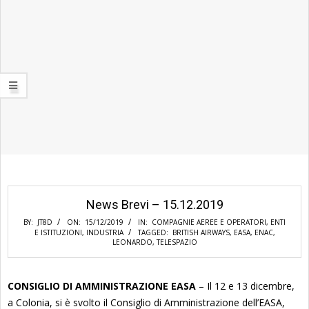
News Brevi – 15.12.2019
BY:
JT8D
ON:
15/12/2019
IN:
COMPAGNIE AEREE E OPERATORI
,
ENTI
E ISTITUZIONI
,
INDUSTRIA
TAGGED:
BRITISH AIRWAYS
,
EASA
,
ENAC
,
LEONARDO
,
TELESPAZIO
CONSIGLIO DI AMMINISTRAZIONE EASA
– Il 12 e 13 dicembre,
a Colonia, si è svolto il Consiglio di Amministrazione dell’EASA,