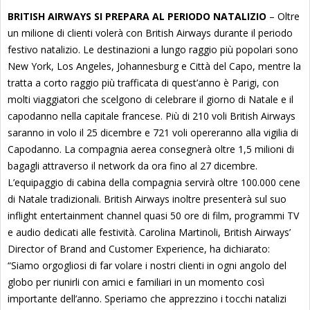
BRITISH AIRWAYS SI PREPARA AL PERIODO NATALIZIO
– Oltre
un milione di clienti volerà con British Airways durante il periodo
festivo natalizio. Le destinazioni a lungo raggio più popolari sono
New York, Los Angeles, Johannesburg e Città del Capo, mentre la
tratta a corto raggio più trafficata di quest’anno è Parigi, con
molti viaggiatori che scelgono di celebrare il giorno di Natale e il
capodanno nella capitale francese. Più di 210 voli British Airways
saranno in volo il 25 dicembre e 721 voli opereranno alla vigilia di
Capodanno. La compagnia aerea consegnerà oltre 1,5 milioni di
bagagli attraverso il network da ora fino al 27 dicembre.
L’equipaggio di cabina della compagnia servirà oltre 100.000 cene
di Natale tradizionali. British Airways inoltre presenterà sul suo
inflight entertainment channel quasi 50 ore di film, programmi TV
e audio dedicati alle festività. Carolina Martinoli, British Airways’
Director of Brand and Customer Experience, ha dichiarato:
“Siamo orgogliosi di far volare i nostri clienti in ogni angolo del
globo per riunirli con amici e familiari in un momento così
importante dell’anno. Speriamo che apprezzino i tocchi natalizi