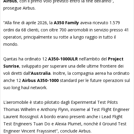
Airbus
, con il primo volo previsto entro la fine dell’anno”,
prosegue Airbus.
“Alla fine di aprile 2026, la
A350 Family
aveva ricevuto 1.579
ordini da 68 clienti, con oltre 700 aeromobili in servizio presso 41
operatori, principalmente su rotte a lungo raggio in tutto il
mondo.
Qantas ha ordinato 12
A350-1000ULR
nell’ambito del
Project
Sunrise
, sviluppato per superare una delle ultime frontiere dei
voli diretti dall
‘Australia
. Inoltre, la compagnia aerea ha ordinato
anche 12
Airbus A350-1000
standard per le future operazioni sul
suo long haul network.
L’aeromobile è stato pilotato dagli Experimental Test Pilots
Thomas Wilhelm e Anthony Flynn, insieme al Test Flight Engineer
Laurent Rossignol. A bordo erano presenti anche i Lead Flight
Test Engineers Tuan Do e Alexia Plumet, nonchè il Ground Test
Engineer Vincent Frayssinet”, conclude Airbus.