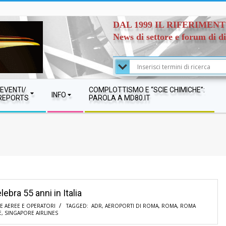
DAL 1999 IL RIFERIMEN
News di settore e forum di d
EVENTI/
COMPLOTTISMO E “SCIE CHIMICHE”:
INFO
REPORTS
PAROLA A MD80.IT
ebra 55 anni in Italia
 AEREE E OPERATORI
TAGGED:
ADR
,
AEROPORTI DI ROMA
,
ROMA
,
ROMA
E
,
SINGAPORE AIRLINES