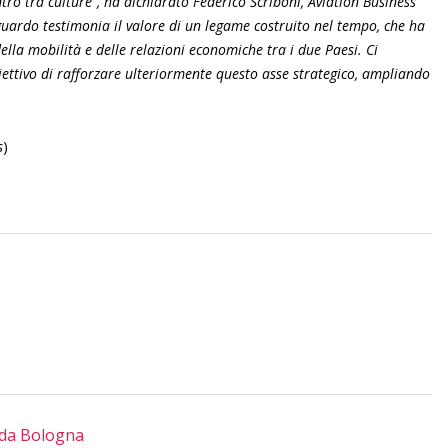
tro tra culture”, ha dichiarato Federico Scriboni, Aviation Business
ardo testimonia il valore di un legame costruito nel tempo, che ha
ella mobilità e delle relazioni economiche tra i due Paesi. Ci
ettivo di rafforzare ulteriormente questo asse strategico, ampliando
s
)
 da Bologna