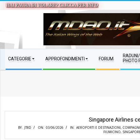
Skip
HAI PAURA DI VOLARE? CLICCA PER INFO
to
content
MD80.IT
SECONDARY
RADUNI/
CATEGORIE
APPROFONDIMENTI
FORUM
NAVIGATION
PHOTO 
MENU
Singapore Airlines cel
BY:
JT8D
ON:
03/06/2026
IN:
AEROPORTI E DESTINAZIONI
,
COMPAGNIE
FIUMICINO
,
SINGAPOR