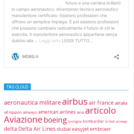
TAG CLOUD
airbus
aeronautica militare
air france
alitalia
articolo
american airlines
all nippon airways
ana
Aviazione
boeing
bombardier
bologna
british airways
delta
Delta Air Lines
dubai
easyjet
embraer