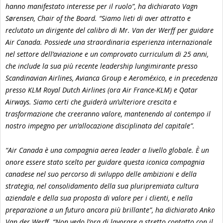
hanno manifestato interesse per il ruolo”, ha dichiarato Vagn
Sørensen, Chair of the Board. “Siamo lieti di aver attratto e
reclutato un dirigente del calibro di Mr. Van der Werff per guidare
Air Canada. Possiede una straordinaria esperienza internazionale
nel settore dell’aviazione e un comprovato curriculum di 25 anni,
che include la sua più recente leadership lungimirante presso
Scandinavian Airlines, Avianca Group e Aeroméxico, e in precedenza
presso KLM Royal Dutch Airlines (ora Air France-KLM) e Qatar
Airways. Siamo certi che guiderà un’ulteriore crescita e
trasformazione che creeranno valore, mantenendo al contempo il
nostro impegno per un’allocazione disciplinata del capitale”.
“Air Canada è una compagnia aerea leader a livello globale. È un
onore essere stato scelto per guidare questa iconica compagnia
canadese nel suo percorso di sviluppo delle ambizioni e della
strategia, nel consolidamento della sua pluripremiata cultura
aziendale e della sua proposta di valore per i clienti, e nella
preparazione a un futuro ancora più brillante”, ha dichiarato Anko
Van der Werff. “Non vedo l’ora di lavorare a stretto contatto con il