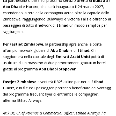
La partnership si basa sul prossimo servizio diretto di
Etihad
tra
Abu Dhabi
e
Harare
, che sarà inaugurato il 24 marzo 2027,
estendendo la rete della compagnia aerea oltre la capitale dello
Zimbabwe, raggiungendo Bulawayo e Victoria Falls e offrendo ai
passeggeri di tutto il network di
Etihad
un modo semplice per
raggiungerle.
Per
Fastjet Zimbabwe
, la partnership apre anche le porte
all’ampio network globale di
Abu Dhabi
e di
Etihad
. Chi
soggiornerà nella capitale degli
Emirati Arabi Uniti
potrà di
usufruire di un massimo di due pernottamenti gratuiti in hotel
grazie al programma
Abu Dhabi Stopover
.
Fastjet Zimbabwe
diventerà il 32° airline partner di
Etihad
Guest
, e in futuro i passeggeri potranno beneficiare dei vantaggi
del programma frequent flyer di entrambe le compagnie”,
afferma Etihad Airways.
Arik De, Chief Revenue & Commercial Officer, Etihad Airways, ha