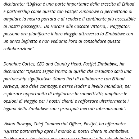
dichiarato: “L’Africa è una parte importante della crescita di Etihad
e partnership come questa con Fastjet Zimbabwe ci permettono di
ampliare la nostra portata e di rendere il continente più accessibile
ai nostri passeggeri. Da Harare alle Cascate Vittoria, i viaggiatori
possono ora pianificare il loro viaggio attraverso lo Zimbabwe con
un unico biglietto e non vediamo l’ora di consolidare questa
collaborazione”.
Donahue Cortes, CEO and Country Head, Fastjet Zimbabwe, ha
dichiarato: “Questo segna l’inizio di quella che crediamo sarà una
partnership significativa. Siamo lieti di collaborare con Etihad
Airways, una delle compagnie aeree leader a livello mondiale, per
esplorare opportunità di migliorare la connettività, ampliare le
opzioni di viaggio per i nostri clienti e rafforzare ulteriormente i
legami dello Zimbabwe con i principali mercati internazionali”.
Vivian Ruwuya, Chief Commercial Officer, Fastjet, ha affermato:
“Questa partnership apre il mondo ai nostri clienti in Zimbabwe.
Da Harare, i viaggiatori possono ora collegarsi alla rete globale di